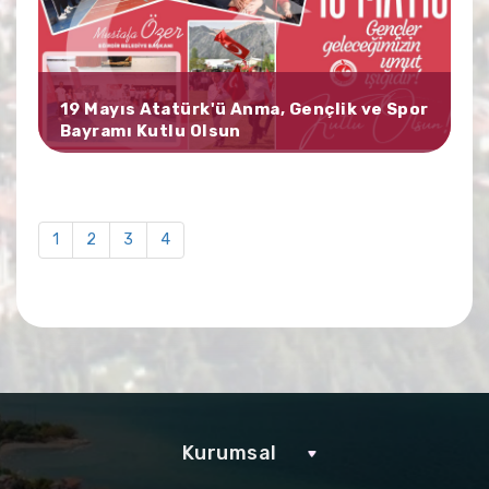
19 Mayıs Atatürk'ü Anma, Gençlik ve Spor
Bayramı Kutlu Olsun
1
2
3
4
Kurumsal