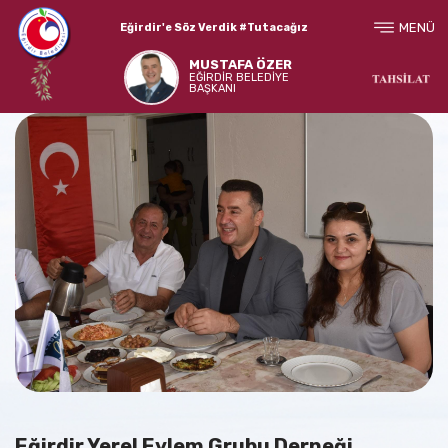
MENÜ
Eğirdir'e Söz Verdik #Tutacağız
MUSTAFA ÖZER
EĞİRDİR BELEDİYE
BAŞKANI
Eğirdir Yerel Eylem Grubu Derneği