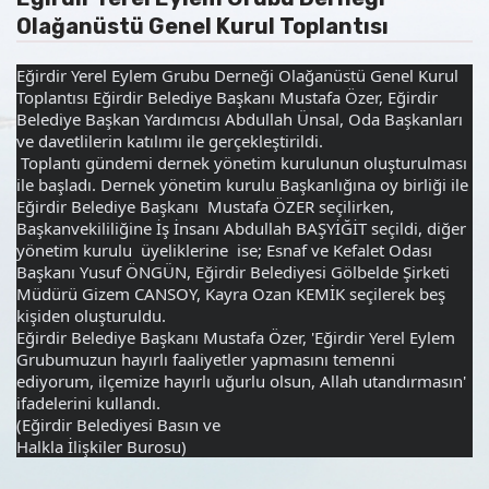
Olağanüstü Genel Kurul Toplantısı
Eğirdir Yerel Eylem Grubu Derneği Olağanüstü Genel Kurul 
Toplantısı Eğirdir Belediye Başkanı Mustafa Özer, Eğirdir 
Belediye Başkan Yardımcısı Abdullah Ünsal, Oda Başkanları 
ve davetlilerin katılımı ile gerçekleştirildi.
 Toplantı gündemi dernek yönetim kurulunun oluşturulması 
ile başladı. Dernek yönetim kurulu Başkanlığına oy birliği ile 
Eğirdir Belediye Başkanı  Mustafa ÖZER seçilirken, 
Başkanvekililiğine İş İnsanı Abdullah BAŞYİĞİT seçildi, diğer 
yönetim kurulu  üyeliklerine 
 ise; Esnaf ve Kefalet Odası 
Başkanı Yusuf ÖNGÜN, Eğirdir Belediyesi Gölbelde Şirketi 
Müdürü Gizem CANSOY, Kayra Ozan KEMİK seçilerek beş 
kişiden oluşturuldu.
Eğirdir Belediye Başkanı Mustafa Özer, 'Eğirdir Yerel Eylem 
Grubumuzun hayırlı faaliyetler yapmasını temenni 
ediyorum, ilçemize hayırlı uğurlu olsun, Allah utandırmasın' 
ifadelerini kullandı.
(Eğirdir Belediyesi Basın ve 
Halkla İlişkiler Burosu)