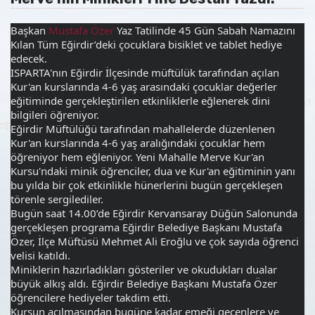
Başkan 
Mustafa Özer
 Yaz Tatilinde 45 Gün Sabah Namazını 
Kılan Tüm Eğirdir’deki çocuklara bisiklet ve tablet hediye 
edecek. 
ISPARTA'nın Eğirdir İlçesinde müftülük tarafından açılan 
Kur'an kurslarında 4-6 yaş arasındaki çocuklar değerler 
eğitiminde gerçekleştirilen etkinliklerle eğlenerek dini 
bilgileri öğreniyor.
Eğirdir Müftülüğü tarafından mahallelerde düzenlenen 
Kur'an kurslarında 4-6 yaş aralığındaki çocuklar hem 
öğreniyor hem 
eğleniyor. Yeni Mahalle Merve Kur'an 
Kursu'ndaki minik öğrenciler, dua ve Kur'an eğitiminin yanı 
bu yılda bir çok etkinlikle hünerlerini bugün gerçekleşen 
törenle sergilediler.
Bugün saat 14.00’de Eğirdir Kervansaray Düğün Salonunda 
gerçekleşen programa Eğirdir Belediye Başkanı Mustafa 
Özer, İlçe Müftüsü Mehmet Ali Eroğlu ve çok sayıda öğrenci 
velisi katıldı. 
Miniklerin hazırladıkları gösteriler ve okudukları dualar 
büyük alkış aldı. Eğirdir Belediye Başkanı Mustafa Özer 
öğrencilere hediyeler takdim etti. 
Kursun açılmasından bugüne kadar emeği geçenlere ve 