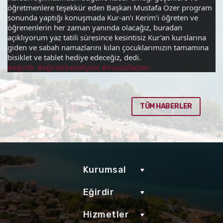
öğretmenlere teşekkür eden Başkan Mustafa Özer program 
sonunda yaptığı konuşmada Kur-an’ı Kerim’i öğreten ve 
öğrenenlerin her zaman yanında olacağız, buradan 
açıklıyorum yaz tatili süresince kesintisiz Kur’an kurslarına 
giden ve sabah namazlarını kılan çocuklarımızın tamamına 
bisiklet ve tablet hediye edeceğiz, dedi.
#eğirdir
#eğirdirbelediyesi
#mustafaözer
TÜM HABERLER
Kurumsal
Eğirdir
Hizmetler