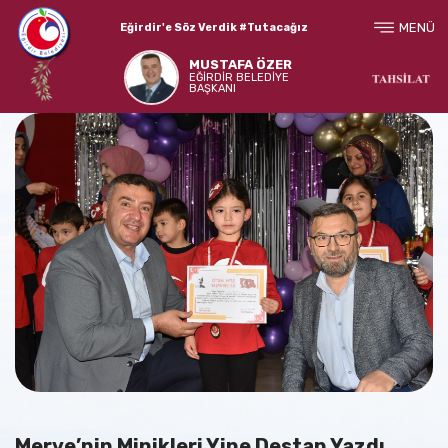
MENÜ
Eğirdir'e Söz Verdik #Tutacağız
MUSTAFA ÖZER
EĞİRDİR BELEDİYE
BAŞKANI
Merve’nin Minikleri Yine Destan Yazdı.