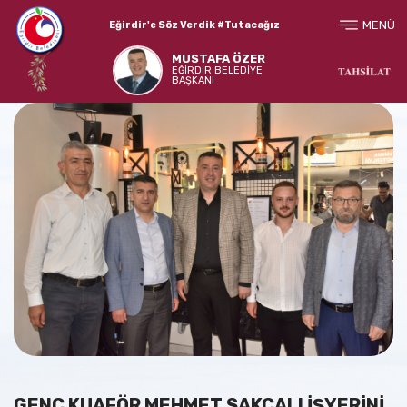
MENÜ
Eğirdir'e Söz Verdik #Tutacağız
MUSTAFA ÖZER
EĞİRDİR BELEDİYE
BAŞKANI
GENÇ KUAFÖR MEHMET SAKÇALI İŞYERİNİ