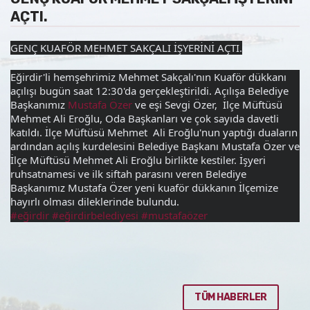
AÇTI.
GENÇ KUAFÖR MEHMET SAKÇALI İŞYERİNİ AÇTI.
Eğirdir'li hemşehrimiz Mehmet Sakçalı'nın Kuaför dükkanı 
açılışı bugün saat 12:30'da gerçekleştirildi. Açılışa Belediye 
Başkanımız 
Mustafa Özer
 ve eşi Sevgi Özer,  İlçe Müftüsü 
Mehmet Ali Eroğlu, Oda Başkanları ve çok sayıda davetli 
katıldı. İlçe Müftüsü Mehmet  Ali Eroğlu'nun yaptığı duaların 
ardından açılış kurdelesini Belediye Başkanı Mustafa Özer ve 
İlçe Müftüsü Mehmet Ali Eroğlu birlikte kestiler. İşyeri 
ruhsatnamesi ve ilk siftah 
parasını veren Belediye 
Başkanımız Mustafa Özer yeni kuaför dükkanın İlçemize 
hayırlı olması dileklerinde bulundu.
#eğirdir
#eğirdirbelediyesi
#mustafaözer
TÜM HABERLER