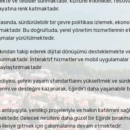
kte ve tesisler sunmaktadır. Kültürel etkinlikler, festiva
ayatına renk katmaktadır.
arasında, sürdürülebilir bir çevre politikası izlemek, ek
aktadır. Bu doğrultuda, yerel yönetim hizmetlerinin etki
ışmalar yürütülmektedir.
yakından takip ederek dijital dönüşümü desteklemekte ve
nmaktadır. İnteraktif hizmetler ve mobil uygulamalar a
aylaştırılmaktadır.
ediyesi, şehrin yaşam standartlarını yükseltmek ve sürdür
nini ve desteğini kazanarak, Eğirdir'i daha yaşanabilir b
anlayışıyla, yenilikçi projeleriyle ve halkın katılımını sa
ektedir. Gelecek nesillere daha güzel bir Eğirdir bırak
 ileriye gitmek için çalışmalarına devam etmektedir.