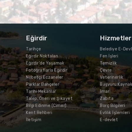
Eğirdir
Hizmetler
Tarihçe
Belediye E-Devl
Eğirdir Noktaları
Fen İşleri
Eğirdir'de Yaşamak
Temizlik
Fotoğraflarla Eğirdir
Çevre
Nöbetçi Eczaneler
Veterinerlik
Parklar Bahçeler
Başvuru Kaynak
Tarihi Mekanlar
İmar
Talep, Öneri ve Şikayet
Zabıta
Bilgi Edinme (Cimer)
Borç Bilgileri
Kent Rehberi
Evlilik İşlemleri
İletişim
E-devlet