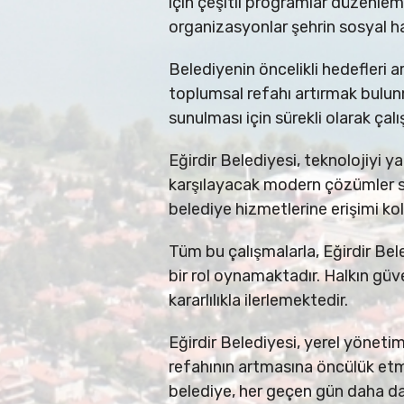
için çeşitli programlar düzenleme
organizasyonlar şehrin sosyal h
Belediyenin öncelikli hedefleri 
toplumsal refahı artırmak bulunm
sunulması için sürekli olarak çal
Eğirdir Belediyesi, teknolojiyi 
karşılayacak modern çözümler su
belediye hizmetlerine erişimi kol
Tüm bu çalışmalarla, Eğirdir Bel
bir rol oynamaktadır. Halkın güve
kararlılıkla ilerlemektedir.
Eğirdir Belediyesi, yerel yönetim 
refahının artmasına öncülük etm
belediye, her geçen gün daha da