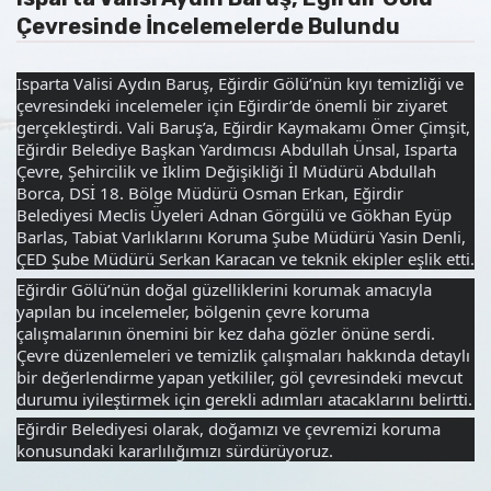
Çevresinde İncelemelerde Bulundu
Isparta Valisi Aydın Baruş, Eğirdir Gölü’nün kıyı temizliği ve 
çevresindeki incelemeler için Eğirdir’de önemli bir ziyaret 
gerçekleştirdi. Vali Baruş’a, Eğirdir Kaymakamı Ömer Çimşit, 
Eğirdir Belediye Başkan Yardımcısı Abdullah Ünsal, Isparta 
Çevre, Şehircilik ve İklim Değişikliği İl Müdürü Abdullah 
Borca, DSİ 18. Bölge Müdürü Osman Erkan, Eğirdir 
Belediyesi Meclis Üyeleri Adnan Görgülü ve Gökhan Eyüp 
Barlas, Tabiat Varlıklarını Koruma Şube Müdürü Yasin Denli, 
ÇED Şube Müdürü Serkan Karacan ve teknik ekipler eşlik etti.
Eğirdir Gölü’nün doğal güzelliklerini korumak amacıyla 
yapılan bu incelemeler, bölgenin çevre koruma 
çalışmalarının önemini bir kez daha gözler önüne serdi. 
Çevre düzenlemeleri ve temizlik çalışmaları hakkında detaylı 
bir değerlendirme yapan yetkililer, göl çevresindeki mevcut 
durumu iyileştirmek için gerekli adımları atacaklarını belirtti.
Eğirdir Belediyesi olarak, doğamızı ve çevremizi koruma 
konusundaki kararlılığımızı sürdürüyoruz.