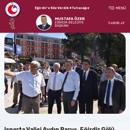
MENÜ
Eğirdir'e Söz Verdik #Tutacağız
MUSTAFA ÖZER
EĞİRDİR BELEDİYE
BAŞKANI
Isparta Valisi Aydın Baruş, Eğirdir Gölü