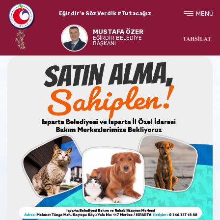
MENÜ
Eğirdir'e Söz Verdik #Tutacağız
MUSTAFA ÖZER
EĞİRDİR BELEDİYE
BAŞKANI