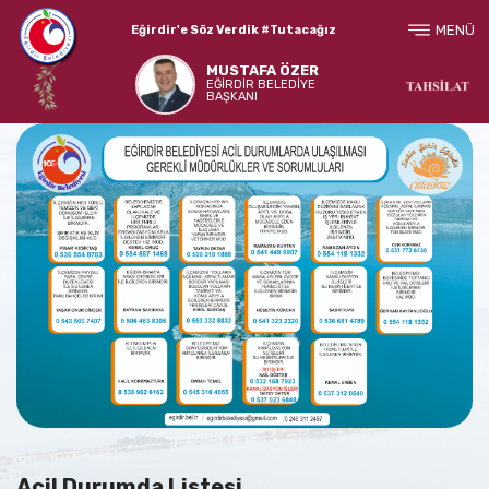
MENÜ
Eğirdir'e Söz Verdik #Tutacağız
MUSTAFA ÖZER
EĞİRDİR BELEDİYE
BAŞKANI
Acil Durumda Listesi